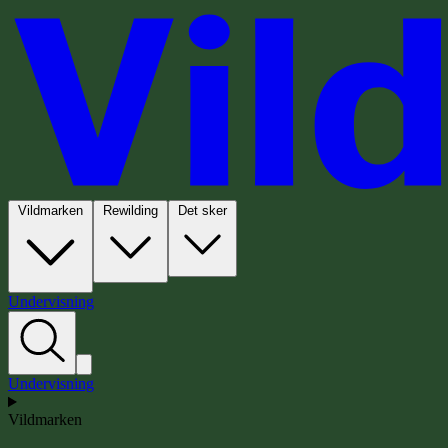
Vildmarken
Rewilding
Det sker
Undervisning
Undervisning
Vildmarken