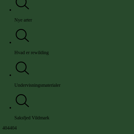
Nye arter
Hvad er rewilding
Undervisningsmaterialer
Saksfjed Vildmark
4
0
4
404