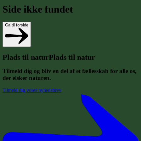
Side ikke fundet
Ga til forside
P
l
a
d
s
t
i
l
n
a
t
u
r
Plads til natur
Tilmeld dig og bliv en del af et fællesskab for alle os,
der elsker naturen.
Tilmeld dig vores nyhedsbrev