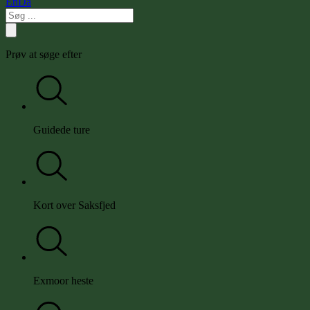
En
Da
Prøv at søge efter
Guidede ture
Kort over Saksfjed
Exmoor heste