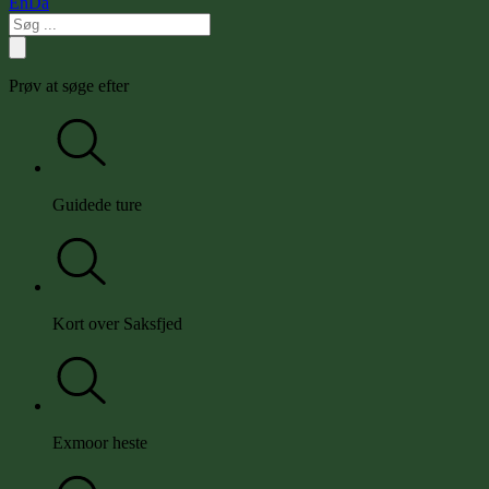
En
Da
Prøv at søge efter
Guidede ture
Kort over Saksfjed
Exmoor heste