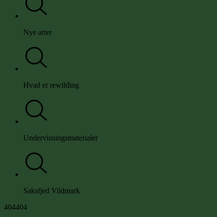
Nye arter
Hvad er rewilding
Undervisningsmaterialer
Saksfjed Vildmark
4
0
4
404