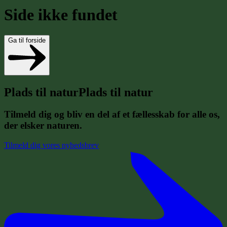
Side ikke fundet
Ga til forside
P
l
a
d
s
t
i
l
n
a
t
u
r
Plads til natur
Tilmeld dig og bliv en del af et fællesskab for alle os,
der elsker naturen.
Tilmeld dig vores nyhedsbrev