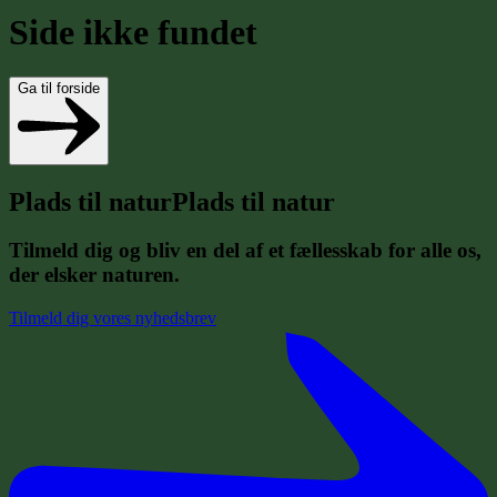
Side ikke fundet
Ga til forside
P
l
a
d
s
t
i
l
n
a
t
u
r
Plads til natur
Tilmeld dig og bliv en del af et fællesskab for alle os,
der elsker naturen.
Tilmeld dig vores nyhedsbrev