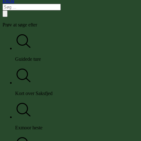
En
Da
Prøv at søge efter
Guidede ture
Kort over Saksfjed
Exmoor heste