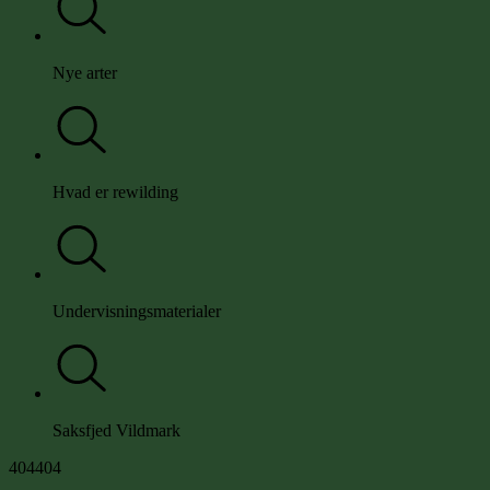
Nye arter
Hvad er rewilding
Undervisningsmaterialer
Saksfjed Vildmark
4
0
4
404