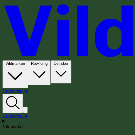
Vildmarken
Rewilding
Det sker
Undervisning
Undervisning
Vildmarken